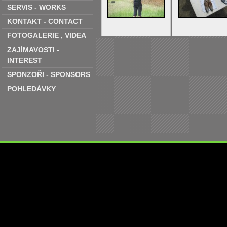
SERVIS - WORKS
KONTAKT - CONTACT
FOTOGALERIE ‚ VIDEA
ZAJÍMAVOSTI -
INTEREST
SPONZOŘI - SPONSORS
POHLEDÁVKY