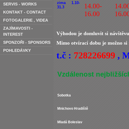
zima 1.10-
SERVIS - WORKS
14.00-
14.0
31.3
KONTAKT - CONTACT
16.00
16.0
FOTOGALERIE ‚ VIDEA
ZAJÍMAVOSTI -
Výhodou je domluvit si návštěvu 
INTEREST
SPONZOŘI - SPONSORS
Mimo otvírací dobu je možno si 
POHLEDÁVKY
t.č :
728226699
, M
Vzdálenost nejbližšíc
Sobotka
Mnichovo Hradiště
Mladá Boleslav